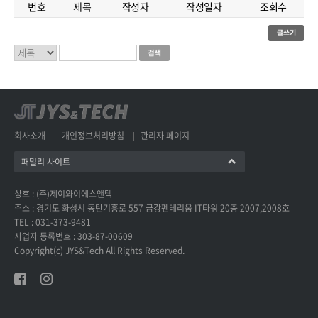
번호
제목
작성자
작성일자
조회수
회사소개
개인정보처리방침
관리자 페이지
패밀리 사이트
상호 : (주)제이와이에스앤텍
주소 : 경기도 화성시 동탄기흥로 557 금강펜테리움 IT타워 20층 2007,2008호
TEL : 031-373-9481
사업자 등록번호 : 303-87-00609
Copyright(c) JYS&Tech All Rights Reserved.