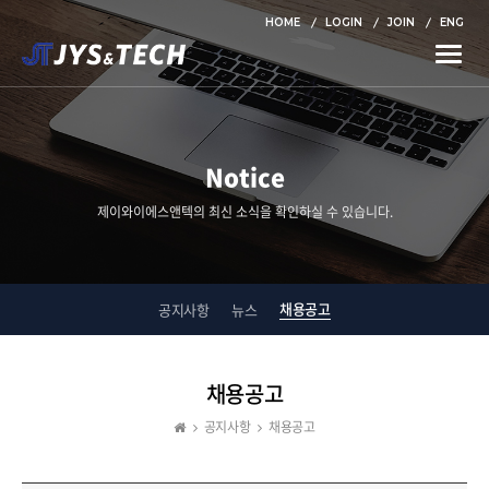
HOME
LOGIN
JOIN
ENG
Toggle
naviga
Notice
제이와이에스앤텍의 최신 소식을 확인하실 수 있습니다.
채용공고
공지사항
뉴스
채용공고
공지사항
채용공고